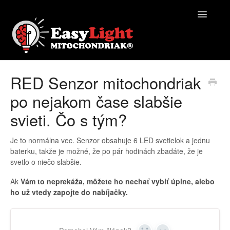
Toggle
Navigatio
EasyLight | Pomocník
RED Senzor mitochondriak
po nejakom čase slabšie
Kontakt
svieti. Čo s tým?
Je to normálna vec. Senzor obsahuje 6 LED svetielok a jednu
baterku, takže je možné, že po pár hodinách zbadáte, že je
svetlo o niečo slabšie.
Ak
Vám to neprekáža, môžete ho nechať vybiť úplne, alebo
ho už vtedy zapojte do nabíjačky.