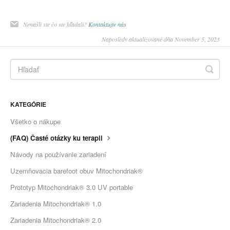
Nenašli ste čo ste hľadali?
Kontaktujte nás
Naposledy aktualizované dňa November 5, 2023
KATEGÓRIE
Všetko o nákupe
(FAQ) Časté otázky ku terapii
Návody na používanie zariadení
Uzemňovacia barefoot obuv Mitochondriak®
Prototyp Mitochondriak® 3.0 UV portable
Zariadenia Mitochondriak® 1.0
Zariadenia Mitochondriak® 2.0