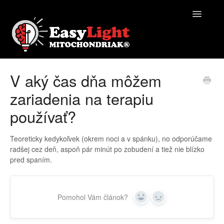
Toggle
Navigatio
EasyLight | Pomocník
V aký čas dňa môžem
zariadenia na terapiu
Kontakt
používať?
Teoreticky kedykoľvek (okrem noci a v spánku), no odporúčame
radšej cez deň, aspoň pár minút po zobudení a tiež nie blízko
pred spaním.
Pomohol Vám článok?
Yes
No