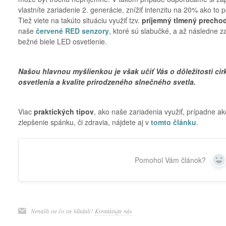
vlastníte zariadenie 2. generácie, znížiť intenzitu na 20% ako to
Tiež viete na takúto situáciu využiť tzv.
príjemný tlmený precho
naše
červené RED senzory
, ktoré sú slabučké, a až následne z
bežné biele LED osvetlenie.
Našou hlavnou myšlienkou je však učiť Vás o dôležitosti c
osvetlenia a kvalite prirodzeného slnečného svetla.
Viac
praktických tipov
, ako naše zariadenia využiť, prípadne ako
zlepšenie spánku, či zdravia, nájdete aj v
tomto článku
.
Pomohol Vám článok?
Ye
Nenašli ste čo ste hľadali?
Kontaktujte nás