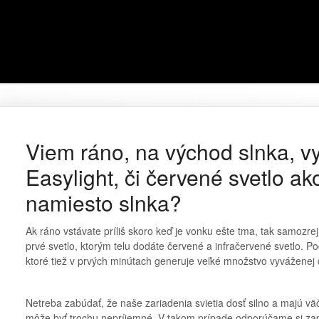
Viem ráno, na východ slnka, vy
Easylight, či červené svetlo ak
namiesto slnka?
Ak ráno vstávate príliš skoro keď je vonku ešte tma, tak samozrej
prvé svetlo, ktorým telu dodáte červené a infračervené svetlo. 
ktoré tiež v prvých minútach generuje veľké množstvo vyváženej č
Netreba zabúdať, že naše zariadenia svietia dosť silno a majú väč
môže byť trochu nepríjemné. V takom prípade odporúčame si zapn