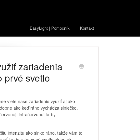
EasyLight | Pomocník
Kontakt
užiť zariadenia
o prvé svetlo
me viete naše zariadenie využiť aj ako
Podobne ako keď ráno vychádza slniečko,
ervenej, infračervenej farby.
šiu intenzitu ako slnko ráno, takže vám to
úť len infračervené svetlo alebo ak