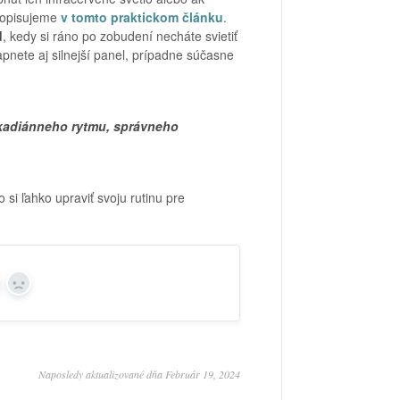
 popisujeme
v tomto praktickom článku
.
d
, kedy si ráno po zobudení necháte svietiť
apnete aj silnejší panel, prípadne súčasne
irkadiánneho rytmu, správneho
 si ľahko upraviť svoju rutinu pre
s
No
Naposledy aktualizované dňa Február 19, 2024