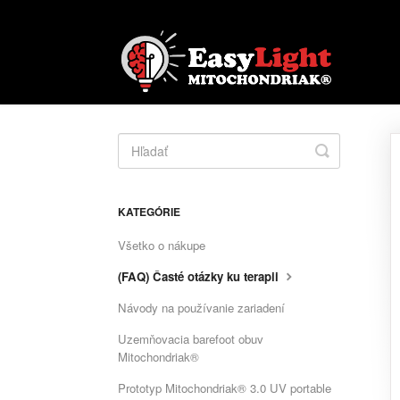
Toggle
Search
KATEGÓRIE
Všetko o nákupe
(FAQ) Časté otázky ku terapii
Návody na používanie zariadení
Uzemňovacia barefoot obuv
Mitochondriak®
Prototyp Mitochondriak® 3.0 UV portable