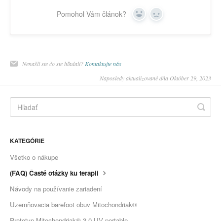
Pomohol Vám článok?
Yes
No
Nenašli ste čo ste hľadali?
Kontaktujte nás
Naposledy aktualizované dňa Október 29, 2023
KATEGÓRIE
Všetko o nákupe
(FAQ) Časté otázky ku terapii
Návody na používanie zariadení
Uzemňovacia barefoot obuv Mitochondriak®
Prototyp Mitochondriak® 3.0 UV portable