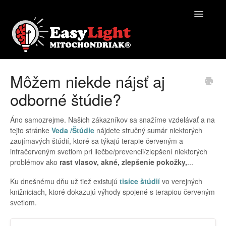
Toggle
Navigatio
EasyLight | Pomocník
Môžem niekde nájsť aj
odborné štúdie?
Kontakt
Áno samozrejme. Našich zákazníkov sa snažíme vzdelávať a na
tejto stránke
Veda /Štúdie
nájdete stručný sumár niektorých
zaujímavých štúdií, ktoré sa týkajú terapie červeným a
infračerveným svetlom pri liečbe/prevencii/zlepšení niektorých
problémov ako
rast vlasov, akné, zlepšenie pokožky,
...
Ku dnešnému dňu už tiež existujú
tisíce štúdií
vo verejných
knižniciach, ktoré dokazujú výhody spojené s terapiou červeným
svetlom.