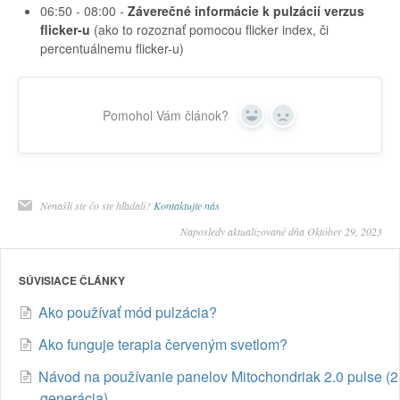
06:50 - 08:00 -
Záverečné informácie k pulzácií verzus
flicker-u
(ako to rozoznať pomocou flicker index, či
percentuálnemu flicker-u)
Pomohol Vám článok?
Yes
No
Nenašli ste čo ste hľadali?
Kontaktujte nás
Naposledy aktualizované dňa Október 29, 2023
SÚVISIACE ČLÁNKY
Ako používať mód pulzácia?
Ako funguje terapia červeným svetlom?
Návod na používanie panelov Mitochondriak 2.0 pulse (2
generácia)