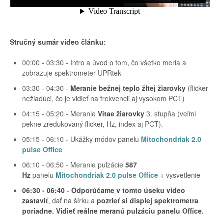
Stručný sumár video článku:
00:00 - 03:30 - Intro a úvod o tom, čo všetko meria a
zobrazuje spektrometer UPRtek
03:30 - 04:30 -
Meranie bežnej teplo žltej žiarovky
(flicker
nežiadúci, čo je vidieť na frekvencii aj vysokom PCT)
04:15 - 05:20 - Meranie
Vitae žiarovky
3. stupňa (veľmi
pekne zredukovaný flicker, Hz, index aj PCT).
05:15 - 06:10 - Ukážky módov panelu
Mitochondriak 2.0
pulse Office
06:10 - 06:50 - Meranie pulzácie
587
Hz
panelu
Mitochondriak 2.0 pulse Office
+ vysvetlenie
06:30 - 06:40
-
Odporúčame v tomto úseku video
zastaviť
, dať na šírku a
pozrieť si displej spektrometra
poriadne. Vidieť reálne meranú pulzáciu panelu Office.