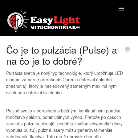
Toggle
Navigatio
EasyLight | Pomocník
Čo je to pulzácia (Pulse) a
na čo je to dobré?
Kontakt
Pulzácia svetla je nový typ technológie, ktorý umožňuje LED
diódam zámerné prerušenie žiarenia (interval úplného
zhasnutia), ktorý je nasledovaný zámerným maximálnym
svietením (interval svietenia).
Pulzné svetlo v porovnaní s bežným, kontinuálnym ponúka
množstvo ďalších, potenciálnych výhod. Pretože po časoch
zapnutia pulzu nasledujú „obdobia zhášania/vypnutia“ (časy
vypnutia pulzu), pulzné lasery môžu generovať menšie
zahrievanie tkaniva. Toto má 2 obrovské benefity: