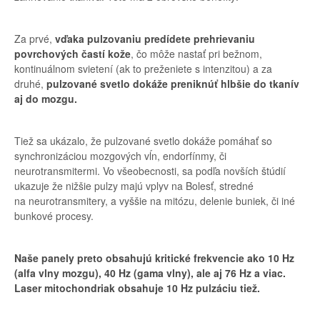
Za prvé,
vďaka pulzovaniu predídete prehrievaniu
povrchových častí kože
, čo môže nastať pri bežnom,
kontinuálnom svietení (ak to preženiete s intenzitou) a za
druhé,
pulzované svetlo dokáže preniknúť hlbšie do tkanív
aj do mozgu.
Tiež sa ukázalo, že pulzované svetlo dokáže pomáhať so
synchronizáciou mozgových vĺn, endorfínmy, či
neurotransmitermi. Vo všeobecnosti, sa podľa novších štúdií
ukazuje že nižšie pulzy majú vplyv na Bolesť, stredné
na neurotransmitery, a vyššie na mitózu, delenie buniek, či iné
bunkové procesy.
Naše panely preto obsahujú kritické frekvencie ako 10 Hz
(alfa vlny mozgu), 40 Hz (gama vlny), ale aj 76 Hz a viac.
Laser mitochondriak obsahuje 10 Hz pulzáciu tiež.